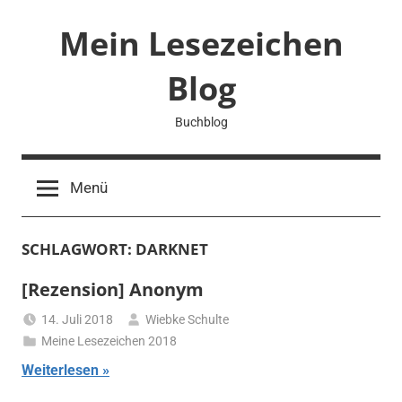
Zum
Mein Lesezeichen
Inhalt
springen
Blog
Buchblog
Menü
SCHLAGWORT:
DARKNET
[Rezension] Anonym
14. Juli 2018
Wiebke Schulte
Meine Lesezeichen 2018
Weiterlesen