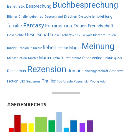
Buchbesprechung
Besprechung
Belletristik
Empfehlung
Drachen
Bücher
Challengebeitrag
Deutschland
Dystopie
Fantasy
familie
Feminismus
Frauen
Freundschaft
Gesellschaft
Geschichte
Gesellschaftskritik
Gewalt
Identität
Italien
Meinung
liebe
Magie
Literatur
Kinder
Krankheit
Kultur
Mutterschaft
Piper Verlag
Menstruation
Mutter
Patriarchat
Politik
queer
Rezension
Roman
Rassismus
Science-
Schwangerschaft
Thriller
Fiction
Sex
Sexismus
Tod
Ursula Poznanski
Young Adult
#GEGENRECHTS