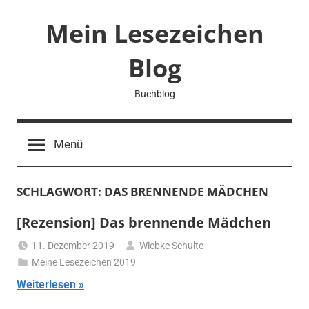
Zum
Mein Lesezeichen
Inhalt
springen
Blog
Buchblog
Menü
SCHLAGWORT:
DAS BRENNENDE MÄDCHEN
[Rezension] Das brennende Mädchen
11. Dezember 2019
Wiebke Schulte
Meine Lesezeichen 2019
Weiterlesen