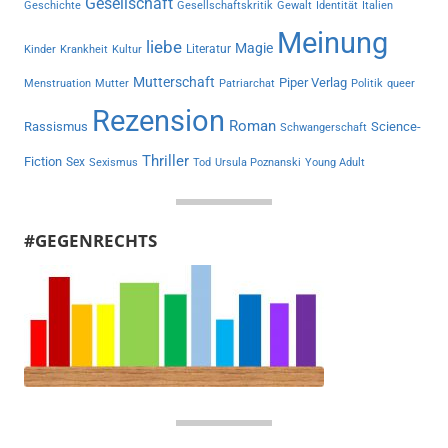
Gesellschaft
Geschichte
Gesellschaftskritik
Gewalt
Identität
Italien
Meinung
liebe
Magie
Literatur
Kinder
Krankheit
Kultur
Mutterschaft
Piper Verlag
Menstruation
Mutter
Patriarchat
Politik
queer
Rezension
Roman
Rassismus
Science-
Schwangerschaft
Thriller
Fiction
Sex
Sexismus
Tod
Ursula Poznanski
Young Adult
#GEGENRECHTS