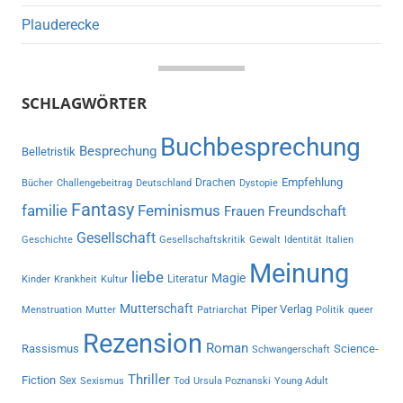
Plauderecke
SCHLAGWÖRTER
Buchbesprechung
Besprechung
Belletristik
Empfehlung
Drachen
Bücher
Challengebeitrag
Deutschland
Dystopie
Fantasy
familie
Feminismus
Frauen
Freundschaft
Gesellschaft
Geschichte
Gesellschaftskritik
Gewalt
Identität
Italien
Meinung
liebe
Magie
Literatur
Kinder
Krankheit
Kultur
Mutterschaft
Piper Verlag
Menstruation
Mutter
Patriarchat
Politik
queer
Rezension
Roman
Rassismus
Science-
Schwangerschaft
Thriller
Fiction
Sex
Sexismus
Tod
Ursula Poznanski
Young Adult