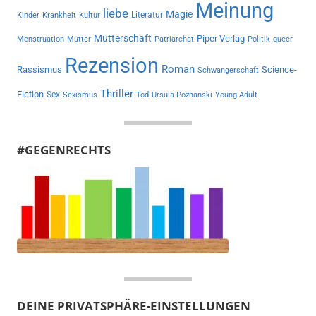
Meinung
liebe
Magie
Literatur
Kinder
Krankheit
Kultur
Mutterschaft
Piper Verlag
Menstruation
Mutter
Patriarchat
Politik
queer
Rezension
Roman
Rassismus
Science-
Schwangerschaft
Thriller
Fiction
Sex
Sexismus
Tod
Ursula Poznanski
Young Adult
#GEGENRECHTS
DEINE PRIVATSPHÄRE-EINSTELLUNGEN