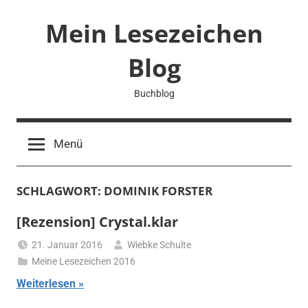
Zum
Mein Lesezeichen
Inhalt
springen
Blog
Buchblog
Menü
SCHLAGWORT:
DOMINIK FORSTER
[Rezension] Crystal.klar
21. Januar 2016
Wiebke Schulte
Meine Lesezeichen 2016
Weiterlesen