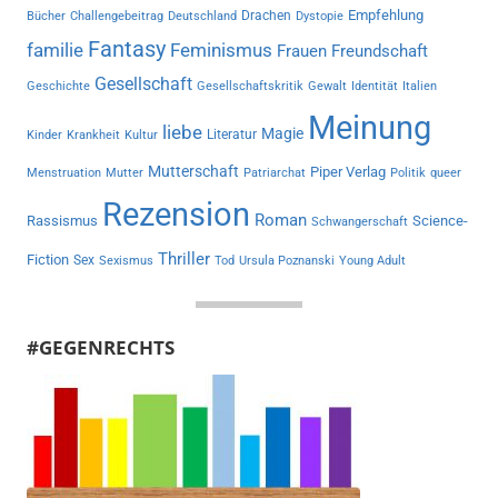
Empfehlung
Drachen
Bücher
Challengebeitrag
Deutschland
Dystopie
Fantasy
familie
Feminismus
Frauen
Freundschaft
Gesellschaft
Geschichte
Gesellschaftskritik
Gewalt
Identität
Italien
Meinung
liebe
Magie
Literatur
Kinder
Krankheit
Kultur
Mutterschaft
Piper Verlag
Menstruation
Mutter
Patriarchat
Politik
queer
Rezension
Roman
Rassismus
Science-
Schwangerschaft
Thriller
Fiction
Sex
Sexismus
Tod
Ursula Poznanski
Young Adult
#GEGENRECHTS