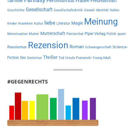
Fantasy
familie
Feminismus
Frauen
Freundschaft
Gesellschaft
Geschichte
Gesellschaftskritik
Gewalt
Identität
Italien
Meinung
liebe
Magie
Literatur
Kinder
Krankheit
Kultur
Mutterschaft
Piper Verlag
Menstruation
Mutter
Patriarchat
Politik
queer
Rezension
Roman
Rassismus
Science-
Schwangerschaft
Thriller
Fiction
Sex
Sexismus
Tod
Ursula Poznanski
Young Adult
#GEGENRECHTS