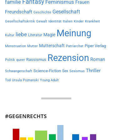
Fantasy
familie
Feminismus
Frauen
Gesellschaft
Freundschaft
Geschichte
Gesellschaftskritik
Gewalt
Identität
Italien
Kinder
Krankheit
Meinung
liebe
Magie
Literatur
Kultur
Mutterschaft
Piper Verlag
Menstruation
Mutter
Patriarchat
Rezension
Roman
Rassismus
Politik
queer
Thriller
Science-Fiction
Sex
Schwangerschaft
Sexismus
Tod
Ursula Poznanski
Young Adult
#GEGENRECHTS