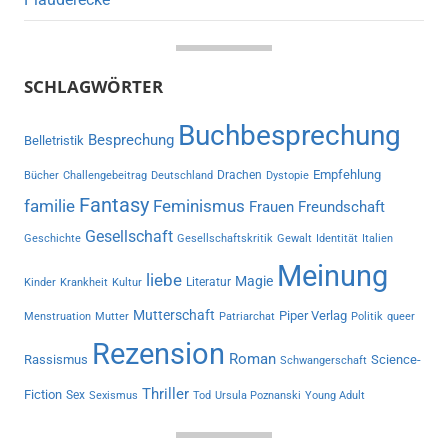
SCHLAGWÖRTER
Buchbesprechung
Besprechung
Belletristik
Empfehlung
Drachen
Bücher
Challengebeitrag
Deutschland
Dystopie
Fantasy
familie
Feminismus
Frauen
Freundschaft
Gesellschaft
Geschichte
Gesellschaftskritik
Gewalt
Identität
Italien
Meinung
liebe
Magie
Literatur
Kinder
Krankheit
Kultur
Mutterschaft
Piper Verlag
Menstruation
Mutter
Patriarchat
Politik
queer
Rezension
Roman
Rassismus
Science-
Schwangerschaft
Thriller
Fiction
Sex
Sexismus
Tod
Ursula Poznanski
Young Adult