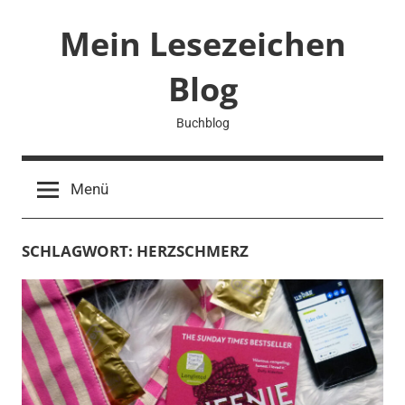
Zum
Mein Lesezeichen
Inhalt
springen
Blog
Buchblog
Menü
SCHLAGWORT:
HERZSCHMERZ