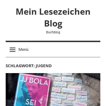
Zum
Mein Lesezeichen
Inhalt
springen
Blog
Buchblog
Menü
SCHLAGWORT:
JUGEND