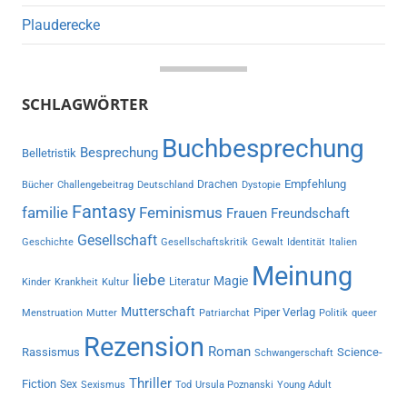
Plauderecke
SCHLAGWÖRTER
Buchbesprechung
Besprechung
Belletristik
Empfehlung
Drachen
Bücher
Challengebeitrag
Deutschland
Dystopie
Fantasy
familie
Feminismus
Frauen
Freundschaft
Gesellschaft
Geschichte
Gesellschaftskritik
Gewalt
Identität
Italien
Meinung
liebe
Magie
Literatur
Kinder
Krankheit
Kultur
Mutterschaft
Piper Verlag
Menstruation
Mutter
Patriarchat
Politik
queer
Rezension
Roman
Rassismus
Science-
Schwangerschaft
Thriller
Fiction
Sex
Sexismus
Tod
Ursula Poznanski
Young Adult