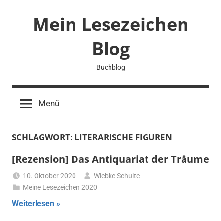
Zum
Mein Lesezeichen
Inhalt
springen
Blog
Buchblog
Menü
SCHLAGWORT:
LITERARISCHE FIGUREN
[Rezension] Das Antiquariat der Träume
10. Oktober 2020
Wiebke Schulte
Meine Lesezeichen 2020
Weiterlesen