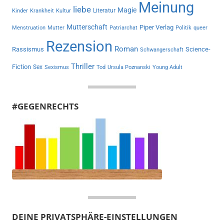
Meinung
liebe
Magie
Literatur
Kinder
Krankheit
Kultur
Mutterschaft
Piper Verlag
Menstruation
Mutter
Patriarchat
Politik
queer
Rezension
Roman
Rassismus
Science-
Schwangerschaft
Thriller
Fiction
Sex
Sexismus
Tod
Ursula Poznanski
Young Adult
#GEGENRECHTS
DEINE PRIVATSPHÄRE-EINSTELLUNGEN