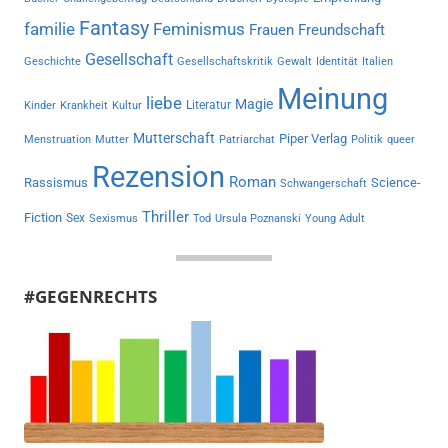
Fantasy
familie
Feminismus
Frauen
Freundschaft
Gesellschaft
Geschichte
Gesellschaftskritik
Gewalt
Identität
Italien
Meinung
liebe
Magie
Literatur
Kinder
Krankheit
Kultur
Mutterschaft
Piper Verlag
Menstruation
Mutter
Patriarchat
Politik
queer
Rezension
Roman
Rassismus
Science-
Schwangerschaft
Thriller
Fiction
Sex
Sexismus
Tod
Ursula Poznanski
Young Adult
#GEGENRECHTS