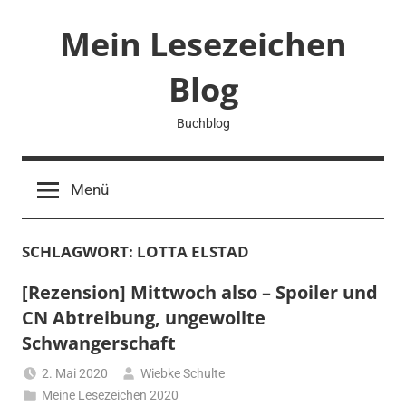
Zum
Mein Lesezeichen
Inhalt
springen
Blog
Buchblog
Menü
SCHLAGWORT:
LOTTA ELSTAD
[Rezension] Mittwoch also – Spoiler und
CN Abtreibung, ungewollte
Schwangerschaft
2. Mai 2020
Wiebke Schulte
Meine Lesezeichen 2020