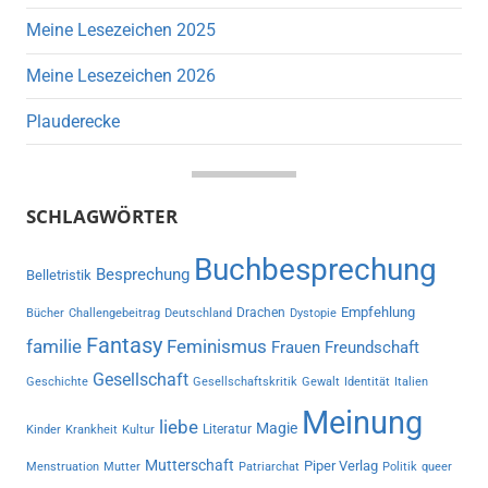
Meine Lesezeichen 2025
Meine Lesezeichen 2026
Plauderecke
SCHLAGWÖRTER
Buchbesprechung
Besprechung
Belletristik
Empfehlung
Drachen
Bücher
Challengebeitrag
Deutschland
Dystopie
Fantasy
familie
Feminismus
Frauen
Freundschaft
Gesellschaft
Geschichte
Gesellschaftskritik
Gewalt
Identität
Italien
Meinung
liebe
Magie
Literatur
Kinder
Krankheit
Kultur
Mutterschaft
Piper Verlag
Menstruation
Mutter
Patriarchat
Politik
queer