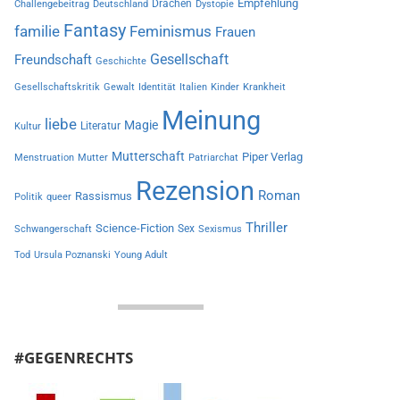
Empfehlung
Drachen
Challengebeitrag
Deutschland
Dystopie
Fantasy
familie
Feminismus
Frauen
Gesellschaft
Freundschaft
Geschichte
Gesellschaftskritik
Gewalt
Identität
Italien
Kinder
Krankheit
Meinung
liebe
Magie
Literatur
Kultur
Mutterschaft
Piper Verlag
Menstruation
Mutter
Patriarchat
Rezension
Roman
Rassismus
Politik
queer
Thriller
Science-Fiction
Sex
Schwangerschaft
Sexismus
Tod
Ursula Poznanski
Young Adult
#GEGENRECHTS