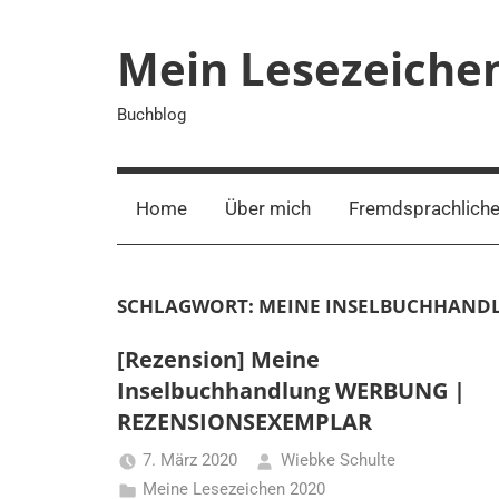
Zum
Inhalt
Mein Lesezeiche
springen
Buchblog
Home
Über mich
Fremdsprachliche
SCHLAGWORT:
MEINE INSELBUCHHAND
[Rezension] Meine
Inselbuchhandlung WERBUNG |
REZENSIONSEXEMPLAR
7. März 2020
Wiebke Schulte
Meine Lesezeichen 2020