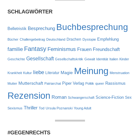
SCHLAGWÖRTER
Buchbesprechung
Besprechung
Belletristik
Drachen
Empfehlung
Bücher
Challengebeitrag
Deutschland
Dystopie
Fantasy
familie
Feminismus
Frauen
Freundschaft
Gesellschaft
Geschichte
Gesellschaftskritik
Gewalt
Identität
Italien
Kinder
Meinung
liebe
Magie
Literatur
Krankheit
Kultur
Menstruation
Mutterschaft
Piper Verlag
Rassismus
Mutter
Patriarchat
Politik
queer
Rezension
Roman
Science-Fiction
Sex
Schwangerschaft
Thriller
Sexismus
Tod
Ursula Poznanski
Young Adult
#GEGENRECHTS