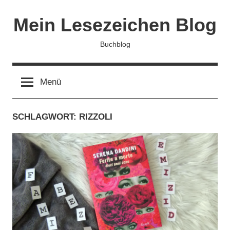
Zum
Mein Lesezeichen Blog
Inhalt
springen
Buchblog
Menü
SCHLAGWORT:
RIZZOLI