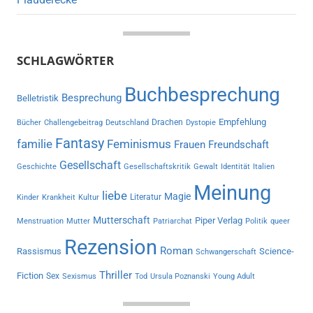
SCHLAGWÖRTER
Buchbesprechung
Besprechung
Belletristik
Empfehlung
Drachen
Bücher
Challengebeitrag
Deutschland
Dystopie
Fantasy
familie
Feminismus
Frauen
Freundschaft
Gesellschaft
Geschichte
Gesellschaftskritik
Gewalt
Identität
Italien
Meinung
liebe
Magie
Literatur
Kinder
Krankheit
Kultur
Mutterschaft
Piper Verlag
Menstruation
Mutter
Patriarchat
Politik
queer
Rezension
Roman
Rassismus
Science-
Schwangerschaft
Thriller
Fiction
Sex
Sexismus
Tod
Ursula Poznanski
Young Adult