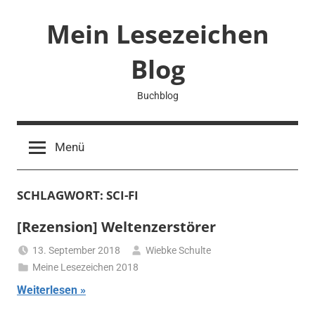
Zum
Mein Lesezeichen
Inhalt
springen
Blog
Buchblog
Menü
SCHLAGWORT:
SCI-FI
[Rezension] Weltenzerstörer
13. September 2018
Wiebke Schulte
Meine Lesezeichen 2018
Weiterlesen