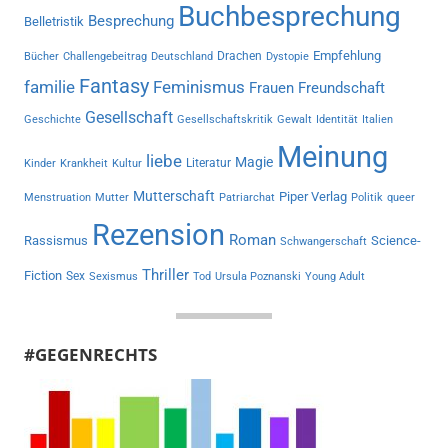
Buchbesprechung
Besprechung
Belletristik
Empfehlung
Drachen
Bücher
Challengebeitrag
Deutschland
Dystopie
Fantasy
familie
Feminismus
Frauen
Freundschaft
Gesellschaft
Geschichte
Gesellschaftskritik
Gewalt
Identität
Italien
Meinung
liebe
Magie
Literatur
Kinder
Krankheit
Kultur
Mutterschaft
Piper Verlag
Menstruation
Mutter
Patriarchat
Politik
queer
Rezension
Roman
Rassismus
Science-
Schwangerschaft
Thriller
Fiction
Sex
Sexismus
Tod
Ursula Poznanski
Young Adult
#GEGENRECHTS