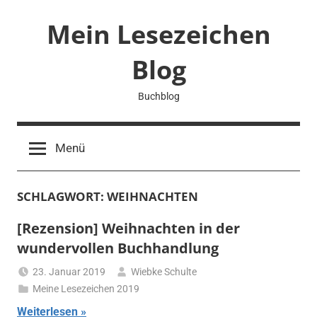
Zum
Mein Lesezeichen
Inhalt
springen
Blog
Buchblog
Menü
SCHLAGWORT:
WEIHNACHTEN
[Rezension] Weihnachten in der
wundervollen Buchhandlung
23. Januar 2019
Wiebke Schulte
Meine Lesezeichen 2019
Weiterlesen