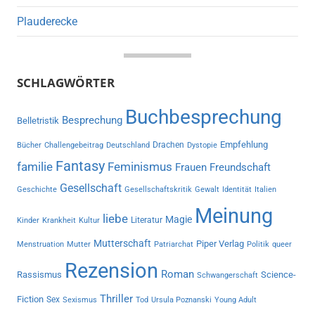
Plauderecke
SCHLAGWÖRTER
Buchbesprechung
Besprechung
Belletristik
Empfehlung
Drachen
Bücher
Challengebeitrag
Deutschland
Dystopie
Fantasy
familie
Feminismus
Frauen
Freundschaft
Gesellschaft
Geschichte
Gesellschaftskritik
Gewalt
Identität
Italien
Meinung
liebe
Magie
Literatur
Kinder
Krankheit
Kultur
Mutterschaft
Piper Verlag
Menstruation
Mutter
Patriarchat
Politik
queer
Rezension
Roman
Rassismus
Science-
Schwangerschaft
Thriller
Fiction
Sex
Sexismus
Tod
Ursula Poznanski
Young Adult