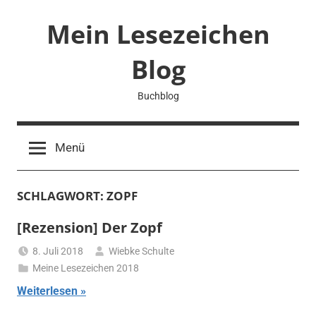
Zum
Mein Lesezeichen
Inhalt
springen
Blog
Buchblog
Menü
SCHLAGWORT:
ZOPF
[Rezension] Der Zopf
8. Juli 2018
Wiebke Schulte
Meine Lesezeichen 2018
Weiterlesen