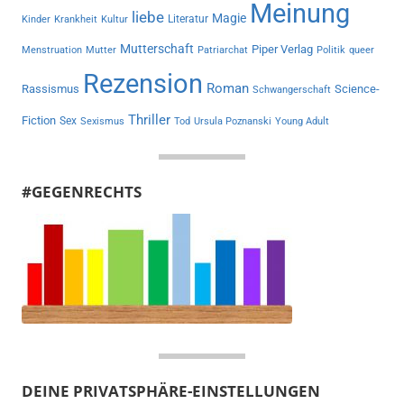
Meinung
liebe
Magie
Literatur
Kinder
Krankheit
Kultur
Mutterschaft
Piper Verlag
Menstruation
Mutter
Patriarchat
Politik
queer
Rezension
Roman
Rassismus
Science-
Schwangerschaft
Thriller
Fiction
Sex
Sexismus
Tod
Ursula Poznanski
Young Adult
#GEGENRECHTS
DEINE PRIVATSPHÄRE-EINSTELLUNGEN