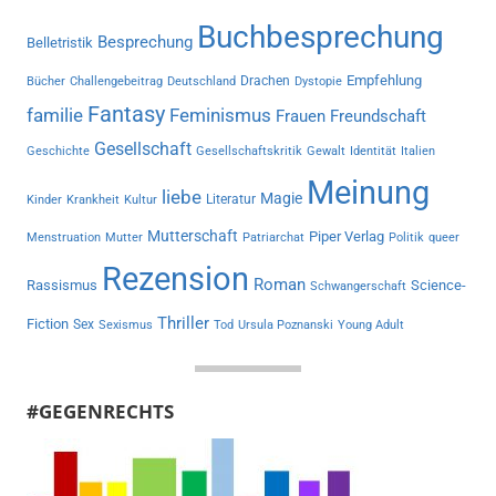
Buchbesprechung
Besprechung
Belletristik
Empfehlung
Drachen
Bücher
Challengebeitrag
Deutschland
Dystopie
Fantasy
familie
Feminismus
Frauen
Freundschaft
Gesellschaft
Geschichte
Gesellschaftskritik
Gewalt
Identität
Italien
Meinung
liebe
Magie
Literatur
Kinder
Krankheit
Kultur
Mutterschaft
Piper Verlag
Menstruation
Mutter
Patriarchat
Politik
queer
Rezension
Roman
Rassismus
Science-
Schwangerschaft
Thriller
Fiction
Sex
Sexismus
Tod
Ursula Poznanski
Young Adult
#GEGENRECHTS