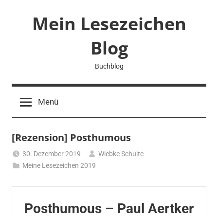
Zum
Mein Lesezeichen
Inhalt
springen
Blog
Buchblog
Menü
[Rezension] Posthumous
30. Dezember 2019
Wiebke Schulte
Meine Lesezeichen 2019
Posthumous – Paul Aertker