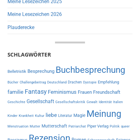
Meine Lesezeichen 2025
Meine Lesezeichen 2026
Plauderecke
SCHLAGWÖRTER
Buchbesprechung
Besprechung
Belletristik
Empfehlung
Drachen
Bücher
Challengebeitrag
Deutschland
Dystopie
Fantasy
familie
Feminismus
Frauen
Freundschaft
Gesellschaft
Geschichte
Gesellschaftskritik
Gewalt
Identität
Italien
Meinung
liebe
Magie
Literatur
Kinder
Krankheit
Kultur
Mutterschaft
Piper Verlag
Menstruation
Mutter
Patriarchat
Politik
queer
Rezension
Roman
Rassismus
Science-