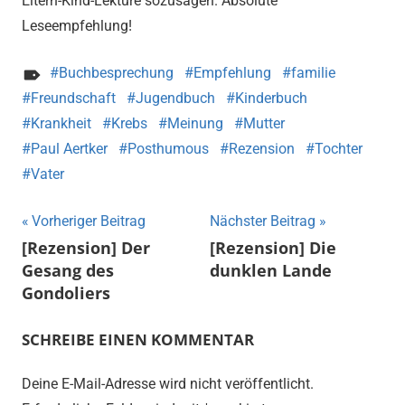
Eltern-Kind-Lektüre sozusagen. Absolute
Leseempfehlung!
Buchbesprechung
Empfehlung
familie
Freundschaft
Jugendbuch
Kinderbuch
Krankheit
Krebs
Meinung
Mutter
Paul Aertker
Posthumous
Rezension
Tochter
Vater
Beitragsnavigation
Vorheriger Beitrag
Nächster Beitrag
[Rezension] Der
[Rezension] Die
Gesang des
dunklen Lande
Gondoliers
SCHREIBE EINEN KOMMENTAR
Deine E-Mail-Adresse wird nicht veröffentlicht.