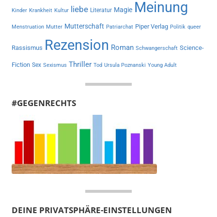
Meinung
liebe
Magie
Literatur
Kinder
Krankheit
Kultur
Mutterschaft
Piper Verlag
Menstruation
Mutter
Patriarchat
Politik
queer
Rezension
Roman
Rassismus
Science-
Schwangerschaft
Thriller
Fiction
Sex
Sexismus
Tod
Ursula Poznanski
Young Adult
#GEGENRECHTS
DEINE PRIVATSPHÄRE-EINSTELLUNGEN