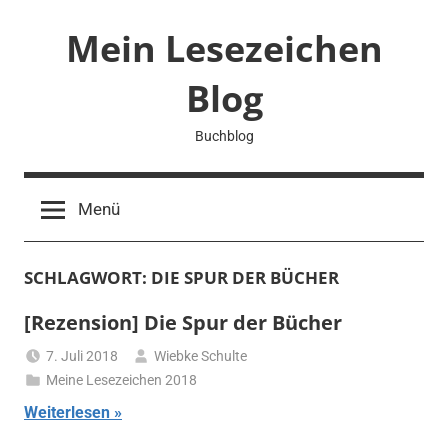
Zum
Mein Lesezeichen
Inhalt
springen
Blog
Buchblog
Menü
SCHLAGWORT:
DIE SPUR DER BÜCHER
[Rezension] Die Spur der Bücher
7. Juli 2018
Wiebke Schulte
Meine Lesezeichen 2018
Weiterlesen