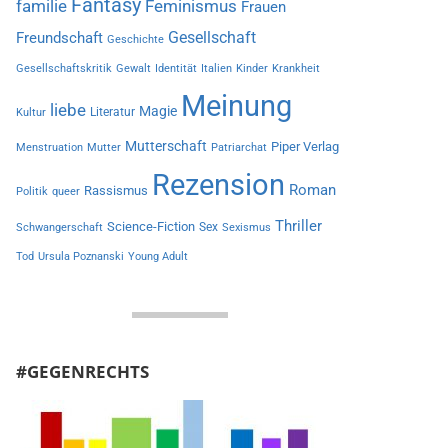
Fantasy
familie
Feminismus
Frauen
Gesellschaft
Freundschaft
Geschichte
Gesellschaftskritik
Gewalt
Identität
Italien
Kinder
Krankheit
Meinung
liebe
Magie
Literatur
Kultur
Mutterschaft
Piper Verlag
Menstruation
Mutter
Patriarchat
Rezension
Roman
Rassismus
Politik
queer
Thriller
Science-Fiction
Sex
Schwangerschaft
Sexismus
Tod
Ursula Poznanski
Young Adult
#GEGENRECHTS