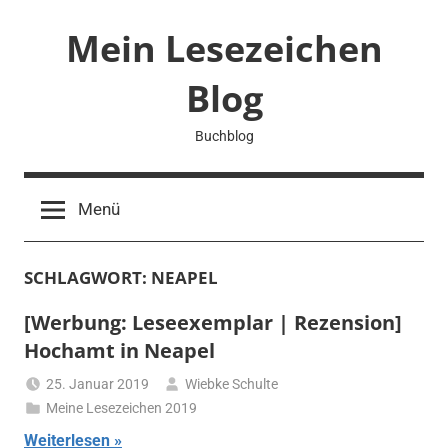
Zum
Mein Lesezeichen
Inhalt
springen
Blog
Buchblog
Menü
SCHLAGWORT:
NEAPEL
[Werbung: Leseexemplar | Rezension]
Hochamt in Neapel
25. Januar 2019
Wiebke Schulte
Meine Lesezeichen 2019
Weiterlesen