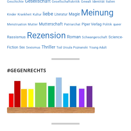
Gesellschaft
Geschichte
Gesellschaftskritik
Gewalt
Identität
Italien
Meinung
liebe
Magie
Literatur
Kinder
Krankheit
Kultur
Mutterschaft
Piper Verlag
Menstruation
Mutter
Patriarchat
Politik
queer
Rezension
Roman
Rassismus
Science-
Schwangerschaft
Thriller
Fiction
Sex
Sexismus
Tod
Ursula Poznanski
Young Adult
#GEGENRECHTS