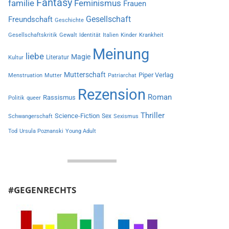
Fantasy
familie
Feminismus
Frauen
Gesellschaft
Freundschaft
Geschichte
Gesellschaftskritik
Gewalt
Identität
Italien
Kinder
Krankheit
Meinung
liebe
Magie
Literatur
Kultur
Mutterschaft
Piper Verlag
Menstruation
Mutter
Patriarchat
Rezension
Roman
Rassismus
Politik
queer
Thriller
Science-Fiction
Sex
Schwangerschaft
Sexismus
Tod
Ursula Poznanski
Young Adult
#GEGENRECHTS