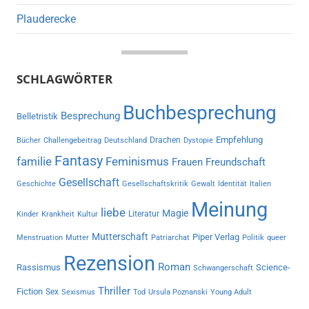
Plauderecke
SCHLAGWÖRTER
Buchbesprechung
Besprechung
Belletristik
Empfehlung
Drachen
Bücher
Challengebeitrag
Deutschland
Dystopie
Fantasy
familie
Feminismus
Frauen
Freundschaft
Gesellschaft
Geschichte
Gesellschaftskritik
Gewalt
Identität
Italien
Meinung
liebe
Magie
Literatur
Kinder
Krankheit
Kultur
Mutterschaft
Piper Verlag
Menstruation
Mutter
Patriarchat
Politik
queer
Rezension
Roman
Rassismus
Science-
Schwangerschaft
Thriller
Fiction
Sex
Sexismus
Tod
Ursula Poznanski
Young Adult