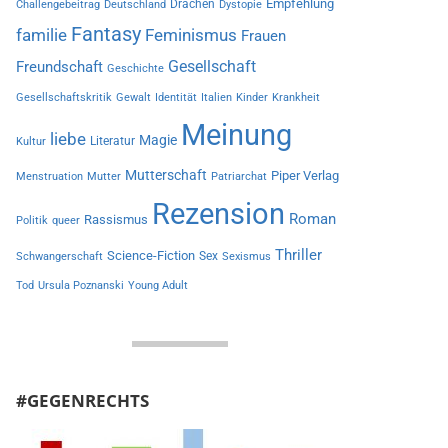
Empfehlung
Drachen
Challengebeitrag
Deutschland
Dystopie
Fantasy
familie
Feminismus
Frauen
Gesellschaft
Freundschaft
Geschichte
Gesellschaftskritik
Gewalt
Identität
Italien
Kinder
Krankheit
Meinung
liebe
Magie
Literatur
Kultur
Mutterschaft
Piper Verlag
Menstruation
Mutter
Patriarchat
Rezension
Roman
Rassismus
Politik
queer
Thriller
Science-Fiction
Sex
Schwangerschaft
Sexismus
Tod
Ursula Poznanski
Young Adult
#GEGENRECHTS