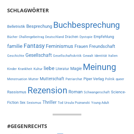
SCHLAGWÖRTER
Buchbesprechung
Besprechung
Belletristik
Empfehlung
Drachen
Bücher
Challengebeitrag
Deutschland
Dystopie
Fantasy
familie
Feminismus
Frauen
Freundschaft
Gesellschaft
Geschichte
Gesellschaftskritik
Gewalt
Identität
Italien
Meinung
liebe
Magie
Literatur
Kinder
Krankheit
Kultur
Mutterschaft
Piper Verlag
Menstruation
Mutter
Patriarchat
Politik
queer
Rezension
Roman
Rassismus
Science-
Schwangerschaft
Thriller
Fiction
Sex
Sexismus
Tod
Ursula Poznanski
Young Adult
#GEGENRECHTS